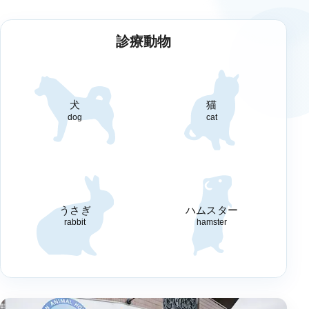
診療動物
犬
猫
dog
cat
うさぎ
ハムスター
rabbit
hamster