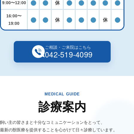
休
9:00〜12:00
診療
診療
休診
診療
診療
診療
診療
診療
16:00〜
休
休
診療
診療
休診
診療
診療
診療
休診
診療
19:00
ご相談・ご来院はこちら
042-519-4099
MEDICAL GUIDE
診療案内
飼い主の皆さまと十分なコミュニケーションをとって、
最新の獣医療を提供することを心がけて日々診療しています。